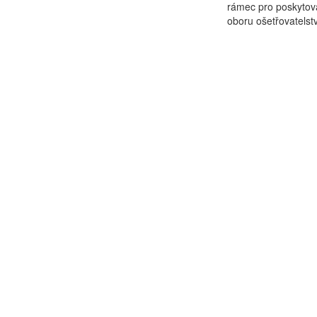
rámec pro poskytová
oboru ošetřovatelstv