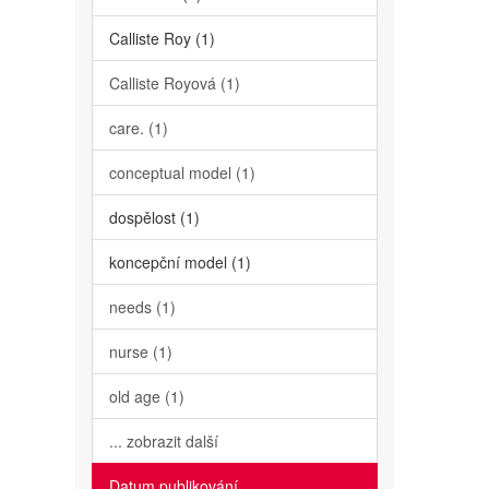
Calliste Roy (1)
Calliste Royová (1)
care. (1)
conceptual model (1)
dospělost (1)
koncepční model (1)
needs (1)
nurse (1)
old age (1)
... zobrazit další
Datum publikování