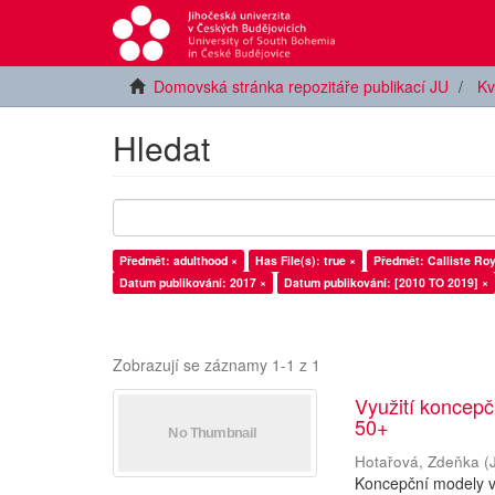
Domovská stránka repozitáře publikací JU
Kv
Hledat
Předmět: adulthood ×
Has File(s): true ×
Předmět: Calliste Roy
Datum publikování: 2017 ×
Datum publikování: [2010 TO 2019] ×
Zobrazují se záznamy 1-1 z 1
Využití koncepč
50+
Hotařová, Zdeňka
(
Koncepční modely v 