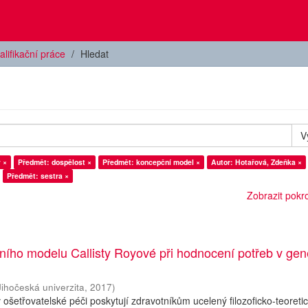
alifikační práce
Hledat
V
 ×
Předmět: dospělost ×
Předmět: koncepční model ×
Autor: Hotařová, Zdeňka ×
Předmět: sestra ×
Zobrazit pokroč
ního modelu Callisty Royové při hodnocení potřeb v gen
Jihočeská univerzita
,
2017
)
ošetřovatelské péči poskytují zdravotníkům ucelený filozoficko-teoreti