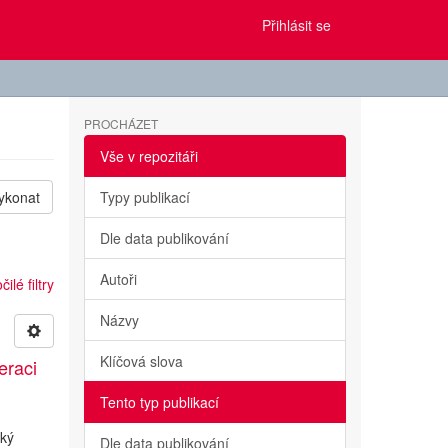
Přihlásit se
PROCHÁZET
Vše v repozitáři
ykonat
Typy publikací
Dle data publikování
Autoři
ilé filtry
Názvy
Klíčová slova
eraci
Tento typ publikací
cký
Dle data publikování