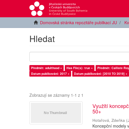
Domovská stránka repozitáře publikací JU
Kv
Hledat
Předmět: adulthood ×
Has File(s): true ×
Předmět: Calliste Roy
Datum publikování: 2017 ×
Datum publikování: [2010 TO 2019] ×
Zobrazují se záznamy 1-1 z 1
Využití koncepč
50+
Hotařová, Zdeňka
(
Koncepční modely v 