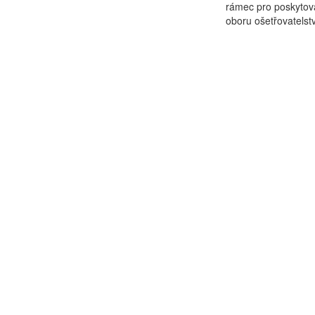
rámec pro poskytová
oboru ošetřovatelstv