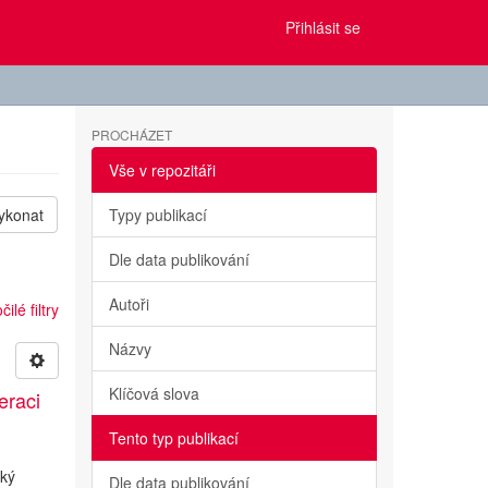
Přihlásit se
PROCHÁZET
Vše v repozitáři
ykonat
Typy publikací
Dle data publikování
Autoři
ilé filtry
Názvy
Klíčová slova
eraci
Tento typ publikací
cký
Dle data publikování