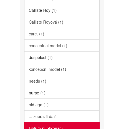
Calliste Roy (1)
Calliste Royová (1)
care. (1)
conceptual model (1)
dospělost (1)
koncepční model (1)
needs (1)
nurse (1)
old age (1)
... zobrazit další
Datum publikování