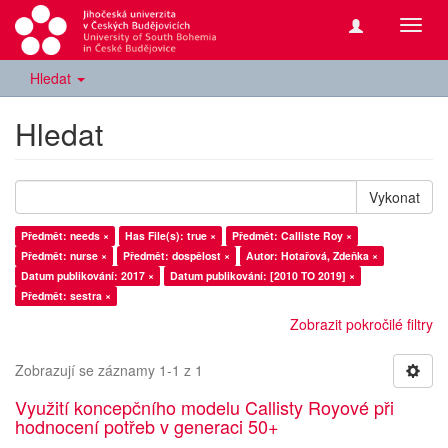
Přepn
navig
Hledat
Hledat
Vykonat
Předmět: needs ×
Has File(s): true ×
Předmět: Calliste Roy ×
Předmět: nurse ×
Předmět: dospělost ×
Autor: Hotařová, Zdeňka ×
Datum publikování: 2017 ×
Datum publikování: [2010 TO 2019] ×
Předmět: sestra ×
Zobrazit pokročilé filtry
Zobrazují se záznamy 1-1 z 1
Využití koncepčního modelu Callisty Royové při
hodnocení potřeb v generaci 50+