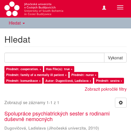
Přepn
navig
Hledat
Hledat
Vykonat
Předmět: cooperation. ×
Has File(s): true ×
Předmět: family of a mentally ill patient ×
Předmět: nurse ×
Předmět: komunikace ×
Autor: Dugovičová, Ladislava ×
Předmět: sestra ×
Zobrazit pokročilé filtry
Zobrazují se záznamy 1-1 z 1
Spolupráce psychiatrických sester s rodinami
duševně nemocných
Dugovičová, Ladislava
(
Jihočeská univerzita
,
2010
)