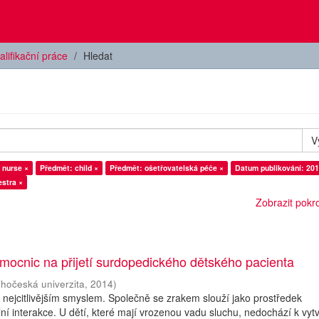
alifikační práce
Hledat
V
 nurse ×
Předmět: child ×
Předmět: ošetřovatelská péče ×
Datum publikování: 201
estra ×
Zobrazit pokroč
mocnic na přijetí surdopedického dětského pacienta
ihočeská univerzita
,
2014
)
a nejcitlivějším smyslem. Společně se zrakem slouží jako prostředek
ní interakce. U dětí, které mají vrozenou vadu sluchu, nedochází k vyt