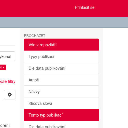
Přihlásit se
PROCHÁZET
Vše v repozitáři
ykonat
Typy publikací
4 ×
Dle data publikování
Autoři
ilé filtry
Názvy
Klíčová slova
Tento typ publikací
voření
Dle data publikování