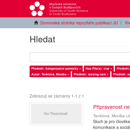
Domovská stránka repozitáře publikací JU
Kv
Hledat
Předmět: kompenzační pomůcky ×
Has File(s): true ×
Předmět:
Autor: Tenklová, Monika ×
Předmět: nursing care ×
Předmět: s
Zobrazují se záznamy 1-1 z 1
Připravenost ne
Tenklová, Monika
(
J
Sluch je pro člověk
komunikace a sociál