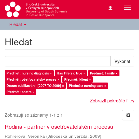
Přepn
navig
Hledat
Hledat
Vykonat
Předmět: nursing diagnosis ×
Has File(s): true ×
Předmět: family ×
Předmět: ošetřovatelský proces ×
Předmět: klient ×
Datum publikování: [2007 TO 2009] ×
Předmět: nursing care ×
Předmět: sestra ×
Zobrazit pokročilé filtry
Zobrazují se záznamy 1-1 z 1
Rodina - partner v ošetřovatelském procesu
Rohrerová, Veronika
(
Jihočeská univerzita
,
2009
)