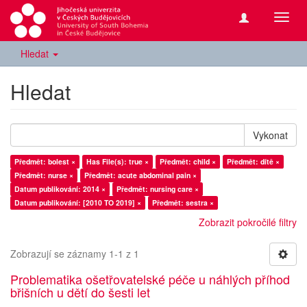
Přepn
navig
Hledat
Hledat
Vykonat
Předmět: bolest ×
Has File(s): true ×
Předmět: child ×
Předmět: dítě ×
Předmět: nurse ×
Předmět: acute abdominal pain ×
Datum publikování: 2014 ×
Předmět: nursing care ×
Datum publikování: [2010 TO 2019] ×
Předmět: sestra ×
Zobrazit pokročilé filtry
Zobrazují se záznamy 1-1 z 1
Problematika ošetřovatelské péče u náhlých příhod
břišních u dětí do šesti let