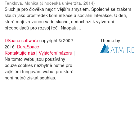
Tenklová, Monika
(
Jihočeská univerzita
,
2014
)
Sluch je pro člověka nejcitlivějším smyslem. Společně se zrakem
slouží jako prostředek komunikace a sociální interakce. U dětí,
které mají vrozenou vadu sluchu, nedochází k vytvoření
předpokladů pro rozvoj řeči. Naopak ...
DSpace software
copyright © 2002-
Theme by
2016
DuraSpace
Kontaktujte nás
|
Vyjádření názoru
|
Na tomto webu jsou používány
pouze cookies nezbytně nutné pro
zajištění fungování webu, pro které
není nutné získat souhlas.