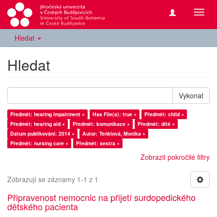
Přepn
navig
Hledat
Hledat
Vykonat
Předmět: hearing impairment ×
Has File(s): true ×
Předmět: child ×
Předmět: hearing aid ×
Předmět: komunikace ×
Předmět: dítě ×
Datum publikování: 2014 ×
Autor: Tenklová, Monika ×
Předmět: nursing care ×
Předmět: sestra ×
Zobrazit pokročilé filtry
Zobrazují se záznamy 1-1 z 1
Připravenost nemocnic na přijetí surdopedického
dětského pacienta