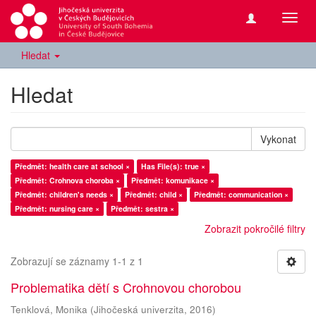
Přepn
navig
Hledat
Hledat
Vykonat
Předmět: health care at school ×
Has File(s): true ×
Předmět: Crohnova choroba ×
Předmět: komunikace ×
Předmět: children's needs ×
Předmět: child ×
Předmět: communication ×
Předmět: nursing care ×
Předmět: sestra ×
Zobrazit pokročilé filtry
Zobrazují se záznamy 1-1 z 1
Problematika dětí s Crohnovou chorobou
Tenklová, Monika
(
Jihočeská univerzita
,
2016
)