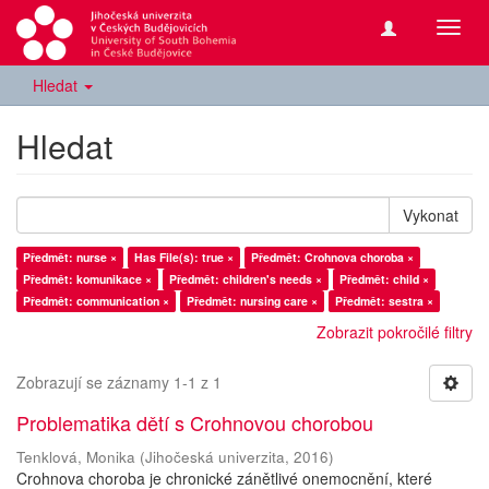
Přepn
navig
Hledat
Hledat
Vykonat
Předmět: nurse ×
Has File(s): true ×
Předmět: Crohnova choroba ×
Předmět: komunikace ×
Předmět: children's needs ×
Předmět: child ×
Předmět: communication ×
Předmět: nursing care ×
Předmět: sestra ×
Zobrazit pokročilé filtry
Zobrazují se záznamy 1-1 z 1
Problematika dětí s Crohnovou chorobou
Tenklová, Monika
(
Jihočeská univerzita
,
2016
)
Crohnova choroba je chronické zánětlivé onemocnění, které