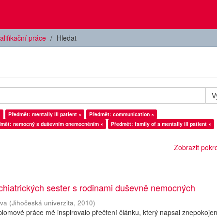
alifikační práce
Hledat
V
×
Předmět: mentally ill patient ×
Předmět: communication ×
dmět: nemocný s duševním onemocněním ×
Předmět: family of a mentally ill patient ×
Zobrazit pokroč
chiatrických sester s rodinami duševně nemocných
ava
(
Jihočeská univerzita
,
2010
)
plomové práce mě inspirovalo přečtení článku, který napsal znepokoje