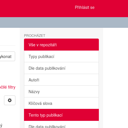
Přihlásit se
PROCHÁZET
Vše v repozitáři
ykonat
Typy publikací
Dle data publikování
Autoři
ilé filtry
Názvy
Klíčová slova
Tento typ publikací
ný
Dle data publikování