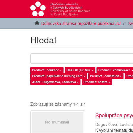
Domovská stránka repozitáře publikací JU
Kv
Hledat
Předmět: edukace ×
Has File(s): true ×
Předmět: komunikace 
Předmět: psychiatric nursing care ×
Předmět: education ×
Pře
Autor: Dugovičová, Ladislava ×
Předmět: sestra ×
Zobrazují se záznamy 1-1 z 1
Spolupráce psy
Dugovičová, Ladisl
K vybrání tématu di