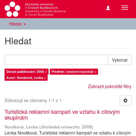
Přepn
navig
Hledat
Hledat
Vykonat
Datum publikování: 2008 ×
Předmět: cestovní kancelář ×
Autor: Nováková, Lenka ×
Zobrazit pokročilé filtry
Zobrazují se záznamy 1-1 z 1
Turistická reklamní kampaň ve vztahu k cílovým
skupinám
Nováková, Lenka
(
Jihočeská univerzita
,
2008
)
Lenka Nováková. Turistická reklamní kampaň ve vztahu k cílovým