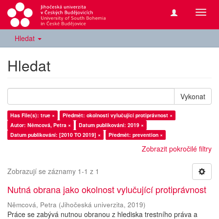
Přepn
navig
Hledat
Hledat
Vykonat
Has File(s): true ×
Předmět: okolnosti vylučující protiprávnost ×
Autor: Němcová, Petra ×
Datum publikování: 2019 ×
Datum publikování: [2010 TO 2019] ×
Předmět: prevention ×
Zobrazit pokročilé filtry
Zobrazují se záznamy 1-1 z 1
Nutná obrana jako okolnost vylučující protiprávnost
Němcová, Petra
(
Jihočeská univerzita
,
2019
)
Práce se zabývá nutnou obranou z hlediska trestního práva a