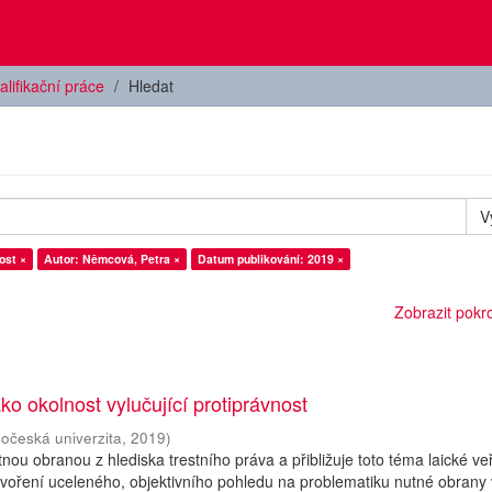
alifikační práce
Hledat
V
ost ×
Autor: Němcová, Petra ×
Datum publikování: 2019 ×
Zobrazit pokroč
ko okolnost vylučující protiprávnost
hočeská univerzita
,
2019
)
ou obranou z hlediska trestního práva a přibližuje toto téma laické veř
tvoření uceleného, objektivního pohledu na problematiku nutné obrany