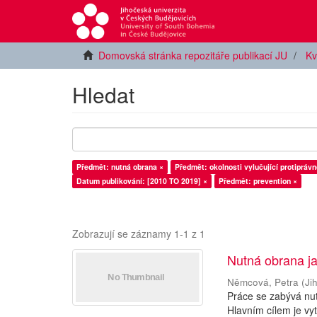
Domovská stránka repozitáře publikací JU
Kv
Hledat
Předmět: nutná obrana ×
Předmět: okolnosti vylučující protiprávn
Datum publikování: [2010 TO 2019] ×
Předmět: prevention ×
Zobrazují se záznamy 1-1 z 1
Nutná obrana ja
Němcová, Petra
(
Ji
Práce se zabývá nutn
Hlavním cílem je vy