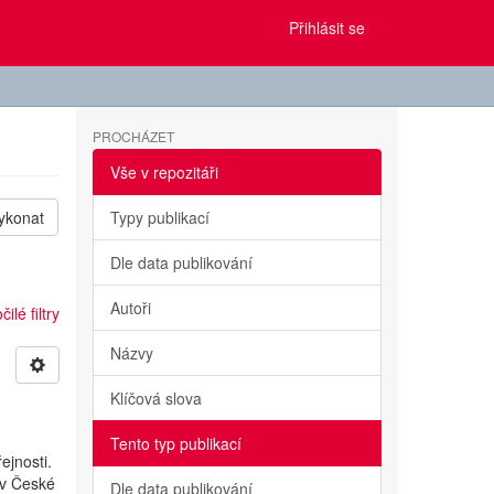
Přihlásit se
PROCHÁZET
Vše v repozitáři
ykonat
Typy publikací
Dle data publikování
Autoři
ilé filtry
Názvy
Klíčová slova
Tento typ publikací
ejnosti.
 v České
Dle data publikování