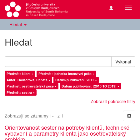
Přepn
navig
Hledat
Hledat
Vykonat
Předmět: klient ×
Předmět: jednotka intenzivní péče ×
Autor: Houserová, Renata ×
Datum publikování: 2011 ×
Předmět: ošetřovatelská péče ×
Datum publikování: [2010 TO 2019] ×
Předmět: sestra ×
Zobrazit pokročilé filtry
Zobrazují se záznamy 1-1 z 1
Orientovanost sester na potřeby klientů, technické
vybavení a parametry klienta jako ošetřovatelský
problém