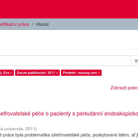
alifikační práce
Hledat
V
ů, Eva ×
Datum publikování: 2011 ×
Předmět: nursing care ×
Zobrazit pokroč
etřovatelské péče o pacienty s perkutánní endoskopick
á univerzita
,
2011
)
práce byla problematika ošetřovatelské péče, poskytované lidem, ať ji