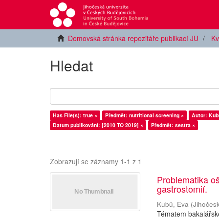
Domovská stránka repozitáře publikací JU
Kv
Hledat
Has File(s): true ×
Předmět: nutritional screening ×
Autor: Kub
Datum publikování: [2010 TO 2019] ×
Předmět: sestra ×
Zobrazují se záznamy 1-1 z 1
Problematika oš
gastrostomií.
Kubů, Eva
(
Jihočesk
Tématem bakalářské 