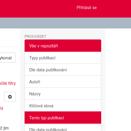
Přihlásit se
PROCHÁZET
Vše v repozitáři
ykonat
Typy publikací
Dle data publikování
Autoři
ilé filtry
Názvy
Klíčová slova
ou
Tento typ publikací
ž jim
Dle data publikování