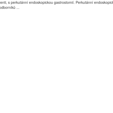
klienti, s perkutánní endoskopickou gastrostomií. Perkutánní endoskopic
odborníků ...