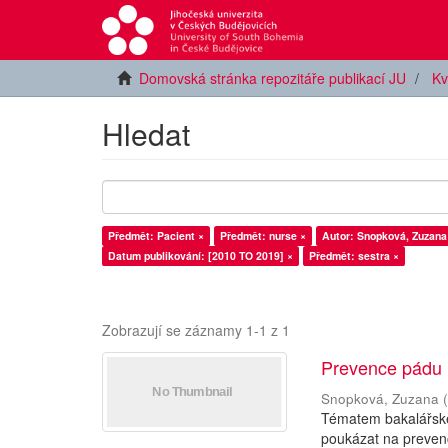
Domovská stránka repozitáře publikací JU
Kv
Hledat
Předmět: Pacient ×
Předmět: nurse ×
Autor: Snopková, Zuzana
Datum publikování: [2010 TO 2019] ×
Předmět: sestra ×
Zobrazují se záznamy 1-1 z 1
Prevence pádu u
Snopková, Zuzana
Tématem bakalářské 
poukázat na prevenci