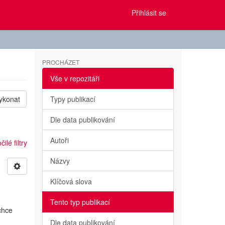
Přihlásit se
PROCHÁZET
Vše v repozitáři
ykonat
Typy publikací
Dle data publikování
Autoři
ilé filtry
Názvy
Klíčová slova
Tento typ publikací
chce
Dle data publikování