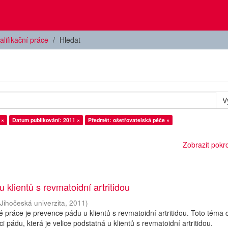
alifikační práce
Hledat
V
 ×
Datum publikování: 2011 ×
Předmět: ošetřovatelská péče ×
Zobrazit pokroč
 klientů s revmatoidní artritidou
(
Jihočeská univerzita
,
2011
)
práce je prevence pádu u klientů s revmatoidní artritidou. Toto téma 
 pádu, která je velice podstatná u klientů s revmatoidní artritidou.