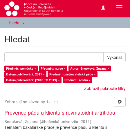
Přepn
navig
Hledat
Hledat
Vykonat
Předmět: pomůcky ×
Předmět: nurse ×
Autor: Snopková, Zuzana ×
Datum publikování: 2011 ×
Předmět: ošetřovatelská péče ×
Datum publikování: [2010 TO 2019] ×
Předmět: sestra ×
Zobrazit pokročilé filtry
Zobrazují se záznamy 1-1 z 1
Prevence pádu u klientů s revmatoidní artritidou
Snopková, Zuzana
(
Jihočeská univerzita
,
2011
)
Tématem bakalářské práce je prevence pádu u klientů s