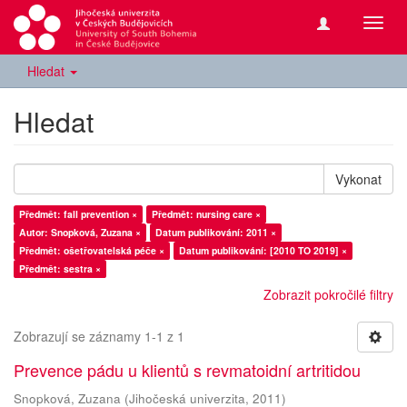
Přepn
navig
Hledat
Hledat
Vykonat
Předmět: fall prevention ×
Předmět: nursing care ×
Autor: Snopková, Zuzana ×
Datum publikování: 2011 ×
Předmět: ošetřovatelská péče ×
Datum publikování: [2010 TO 2019] ×
Předmět: sestra ×
Zobrazit pokročilé filtry
Zobrazují se záznamy 1-1 z 1
Prevence pádu u klientů s revmatoidní artritidou
Snopková, Zuzana
(
Jihočeská univerzita
,
2011
)