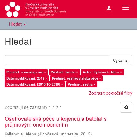
Přepn
navig
Hledat
Hledat
Vykonat
Předmět: a nursing care ×
Předmět: batole ×
Autor: Kylianová, Alena ×
Datum publikování: 2012 ×
Předmět: ošetřovatelská péče ×
Datum publikování: [2010 TO 2019] ×
Předmět: sestra ×
Zobrazit pokročilé filtry
Zobrazují se záznamy 1-1 z 1
Ošetřovatelská péče u kojenců a batolat s
průjmovým onemocněním
Kylianová, Alena
(
Jihočeská univerzita
,
2012
)