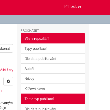
Přihlásit se
PROCHÁZET
Vše v repozitáři
ykonat
Typy publikací
Dle data publikování
Autoři
ilé filtry
Názvy
Klíčová slova
m
Tento typ publikací
inovaným
žuje
Dle data publikování