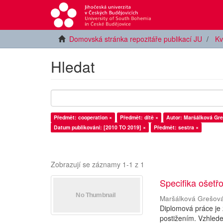
Domovská stránka repozitáře publikací JU
Kv
Hledat
Předmět: cooperation ×
Předmět: dítě ×
Autor: Maršálková Gre
Datum publikování: [2010 TO 2019] ×
Předmět: sestra ×
Zobrazují se záznamy 1-1 z 1
Specifika ošetř
Maršálková Grešov
Diplomová práce je
postižením. Vzhlede