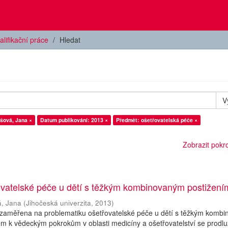
alifikační práce
Hledat
V
šová, Jana ×
Datum publikování: 2013 ×
Předmět: ošetřovatelská péče ×
Zobrazit pokroč
ovatelské péče u dětí s těžkým kombinovaným postižení
á, Jana
(
Jihočeská univerzita
,
2013
)
 zaměřena na problematiku ošetřovatelské péče u dětí s těžkým komb
m k vědeckým pokrokům v oblasti medicíny a ošetřovatelství se prodlu