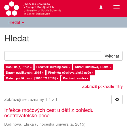
Přepn
navig
Hledat
Hledat
Vykonat
Has File(s): true ×
Předmět: nursing care ×
Autor: Budínová, Eliška ×
Datum publikování: 2015 ×
Předmět: ošetřovatelská péče ×
Datum publikování: [2010 TO 2019] ×
Předmět: sestra ×
Zobrazit pokročilé filtry
Zobrazují se záznamy 1-1 z 1
Infekce močových cest u dětí z pohledu
ošetřovatelské péče.
Budínová, Eliška
(
Jihočeská univerzita
,
2015
)