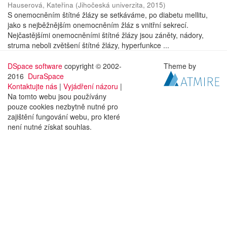
Hauserová, Kateřina
(
Jihočeská univerzita
,
2015
)
S onemocněním štítné žlázy se setkáváme, po diabetu mellitu,
jako s nejběžnějším onemocněním žláz s vnitřní sekrecí.
Nejčastějšími onemocněními štítné žlázy jsou záněty, nádory,
struma neboli zvětšení štítné žlázy, hyperfunkce ...
DSpace software
copyright © 2002-
Theme by
2016
DuraSpace
Kontaktujte nás
|
Vyjádření názoru
|
Na tomto webu jsou používány
pouze cookies nezbytně nutné pro
zajištění fungování webu, pro které
není nutné získat souhlas.