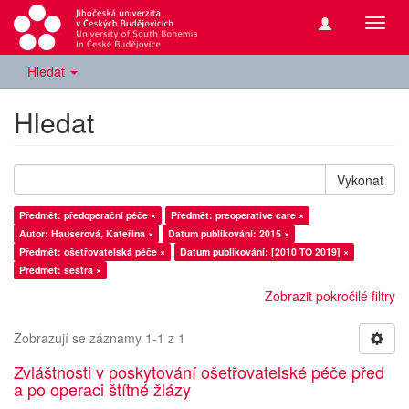
Přepn
navig
Hledat
Hledat
Vykonat
Předmět: předoperační péče ×
Předmět: preoperative care ×
Autor: Hauserová, Kateřina ×
Datum publikování: 2015 ×
Předmět: ošetřovatelská péče ×
Datum publikování: [2010 TO 2019] ×
Předmět: sestra ×
Zobrazit pokročilé filtry
Zobrazují se záznamy 1-1 z 1
Zvláštnosti v poskytování ošetřovatelské péče před
a po operaci štítné žlázy