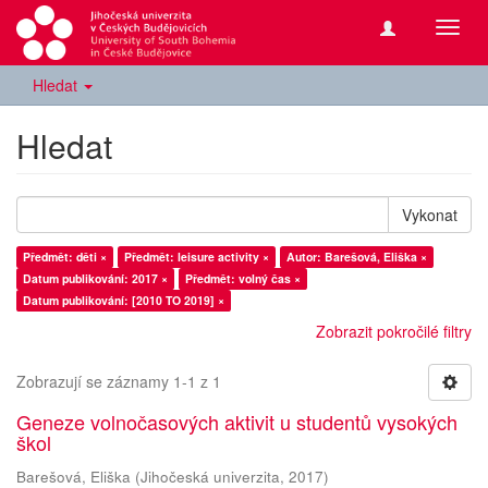
Přepn
navig
Hledat
Hledat
Vykonat
Předmět: děti ×
Předmět: leisure activity ×
Autor: Barešová, Eliška ×
Datum publikování: 2017 ×
Předmět: volný čas ×
Datum publikování: [2010 TO 2019] ×
Zobrazit pokročilé filtry
Zobrazují se záznamy 1-1 z 1
Geneze volnočasových aktivit u studentů vysokých
škol
Barešová, Eliška
(
Jihočeská univerzita
,
2017
)