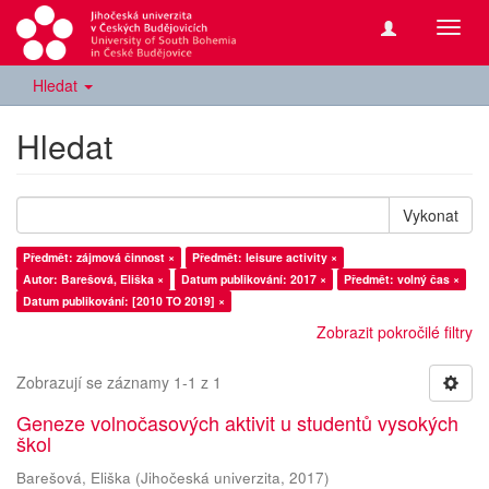
Přepn
navig
Hledat
Hledat
Vykonat
Předmět: zájmová činnost ×
Předmět: leisure activity ×
Autor: Barešová, Eliška ×
Datum publikování: 2017 ×
Předmět: volný čas ×
Datum publikování: [2010 TO 2019] ×
Zobrazit pokročilé filtry
Zobrazují se záznamy 1-1 z 1
Geneze volnočasových aktivit u studentů vysokých
škol
Barešová, Eliška
(
Jihočeská univerzita
,
2017
)