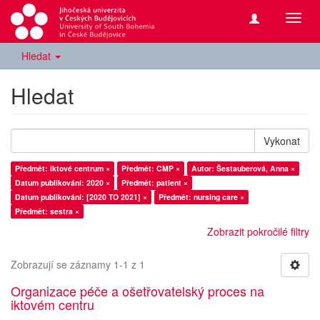
Přepn
navig
Hledat
Hledat
Vykonat
Předmět: iktové centrum ×
Předmět: CMP ×
Autor: Šestauberová, Anna ×
Datum publikování: 2020 ×
Předmět: patient ×
Datum publikování: [2020 TO 2021] ×
Předmět: nursing care ×
Předmět: sestra ×
Zobrazit pokročilé filtry
Zobrazují se záznamy 1-1 z 1
Organizace péče a ošetřovatelský proces na
iktovém centru