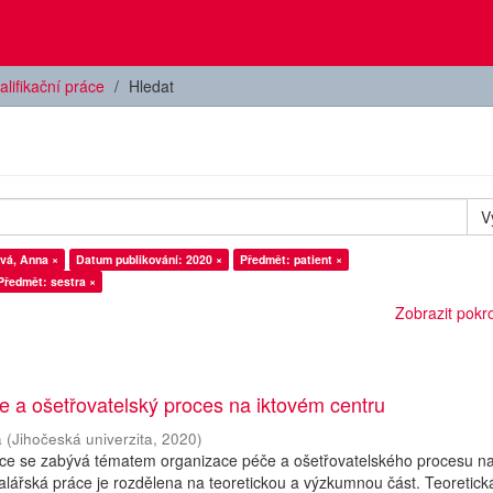
alifikační práce
Hledat
V
vá, Anna ×
Datum publikování: 2020 ×
Předmět: patient ×
Předmět: sestra ×
Zobrazit pokroč
 a ošetřovatelský proces na iktovém centru
a
(
Jihočeská univerzita
,
2020
)
áce se zabývá tématem organizace péče a ošetřovatelského procesu n
alářská práce je rozdělena na teoretickou a výzkumnou část. Teoretick