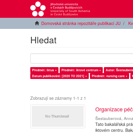
Domovská stránka repozitáře publikací JU
Kv
Hledat
Předmět: iktus ×
Předmět: iktové centrum ×
Autor: Šestaubero
Datum publikování: [2020 TO 2021] ×
Předmět: nursing care ×
Zobrazují se záznamy 1-1 z 1
Organizace péče
Šestauberová, Ann
Tato bakalářská pr
iktovém centru. Bak