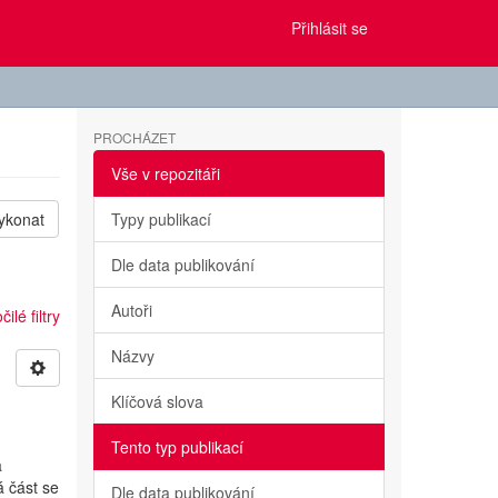
Přihlásit se
PROCHÁZET
Vše v repozitáři
ykonat
Typy publikací
Dle data publikování
Autoři
ilé filtry
Názvy
Klíčová slova
Tento typ publikací
a
á část se
Dle data publikování