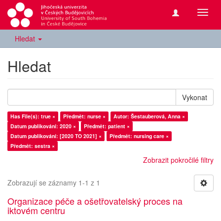
Přepn
navig
Hledat
Hledat
Vykonat
Has File(s): true ×
Předmět: nurse ×
Autor: Šestauberová, Anna ×
Datum publikování: 2020 ×
Předmět: patient ×
Datum publikování: [2020 TO 2021] ×
Předmět: nursing care ×
Předmět: sestra ×
Zobrazit pokročilé filtry
Zobrazují se záznamy 1-1 z 1
Organizace péče a ošetřovatelský proces na
iktovém centru