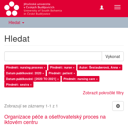
Přepn
navig
Hledat
Hledat
Vykonat
Předmět: nursing process ×
Předmět: nurse ×
Autor: Šestauberová, Anna ×
Datum publikování: 2020 ×
Předmět: patient ×
Datum publikování: [2020 TO 2021] ×
Předmět: nursing care ×
Předmět: sestra ×
Zobrazit pokročilé filtry
Zobrazují se záznamy 1-1 z 1
Organizace péče a ošetřovatelský proces na
iktovém centru