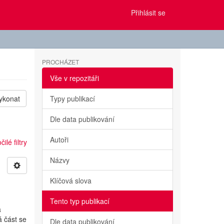
Přihlásit se
PROCHÁZET
Vše v repozitáři
ykonat
Typy publikací
Dle data publikování
Autoři
ilé filtry
Názvy
Klíčová slova
Tento typ publikací
a
á část se
Dle data publikování