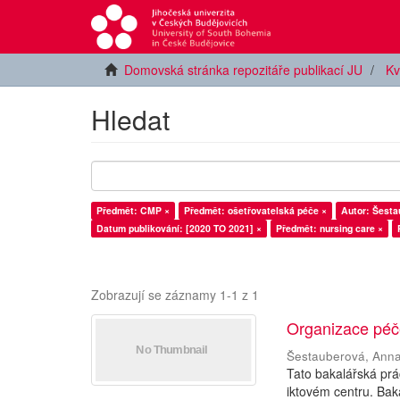
Domovská stránka repozitáře publikací JU
Kv
Hledat
Předmět: CMP ×
Předmět: ošetřovatelská péče ×
Autor: Šesta
Datum publikování: [2020 TO 2021] ×
Předmět: nursing care ×
Zobrazují se záznamy 1-1 z 1
Organizace péče
Šestauberová, Ann
Tato bakalářská pr
iktovém centru. Bak