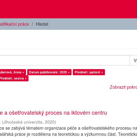
alifikační práce
Hledat
V
uberová, Anna ×
Datum publikování: 2020 ×
Předmět: patient ×
Předmět: sestra ×
Zobrazit pokroč
 a ošetřovatelský proces na iktovém centru
a
(
Jihočeská univerzita
,
2020
)
áce se zabývá tématem organizace péče a ošetřovatelského procesu n
alářská práce je rozdělena na teoretickou a výzkumnou část. Teoretick