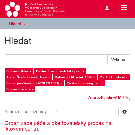
Přepn
navig
Hledat
Hledat
Vykonat
Předmět: iktus ×
Předmět: ošetřovatelská péče ×
Autor: Šestauberová, Anna ×
Datum publikování: 2020 ×
Předmět: patient ×
Datum publikování: [2020 TO 2021] ×
Předmět: nursing care ×
Předmět: sestra ×
Zobrazit pokročilé filtry
Zobrazují se záznamy 1-1 z 1
Organizace péče a ošetřovatelský proces na
iktovém centru