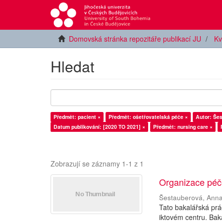
Domovská stránka repozitáře publikací JU
Kv
Hledat
Předmět: pacient ×
Předmět: ošetřovatelská péče ×
Autor: Še
Datum publikování: [2020 TO 2021] ×
Předmět: nursing care ×
Zobrazují se záznamy 1-1 z 1
Organizace péče
Šestauberová, Ann
Tato bakalářská pr
iktovém centru. Bak