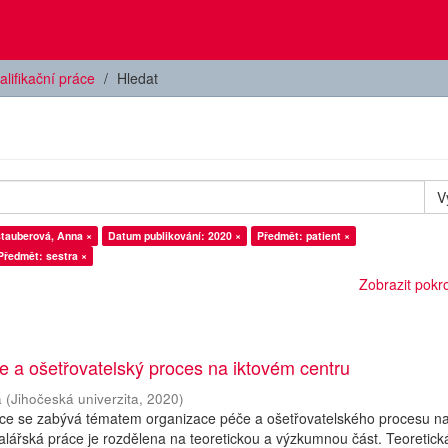
alifikační práce
Hledat
V
stauberová, Anna ×
Datum publikování: 2020 ×
Předmět: patient ×
Předmět: sestra ×
Zobrazit pokroč
 a ošetřovatelský proces na iktovém centru
a
(
Jihočeská univerzita
,
2020
)
áce se zabývá tématem organizace péče a ošetřovatelského procesu n
alářská práce je rozdělena na teoretickou a výzkumnou část. Teoretick