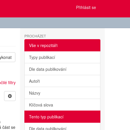
Přihlásit se
PROCHÁZET
Vše v repozitáři
ykonat
Typy publikací
Dle data publikování
Autoři
ilé filtry
Názvy
Klíčová slova
Tento typ publikací
a
á část se
Dle data publikování