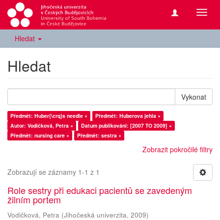
Přepn
navig
Hledat
Hledat
Vykonat
Předmět: Huber{\crq}s needle ×
Předmět: Huberova jehla ×
Autor: Vodičková, Petra ×
Datum publikování: [2007 TO 2009] ×
Předmět: nursing care ×
Předmět: sestra ×
Zobrazit pokročilé filtry
Zobrazují se záznamy 1-1 z 1
Role sestry při edukaci pacientů se zavedeným
žilním portem
Vodičková, Petra
(
Jihočeská univerzita
,
2009
)