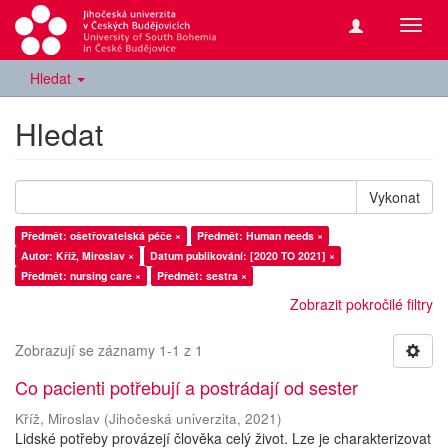
Přepn
navig
Hledat
Hledat
Vykonat
Předmět: ošetřovatelská péče ×
Předmět: Human needs ×
Autor: Kříž, Miroslav ×
Datum publikování: [2020 TO 2021] ×
Předmět: nursing care ×
Předmět: sestra ×
Zobrazit pokročilé filtry
Zobrazují se záznamy 1-1 z 1
Co pacienti potřebují a postrádají od sester
Kříž, Miroslav
(
Jihočeská univerzita
,
2021
)
Lidské potřeby provázejí člověka celý život. Lze je charakterizovat