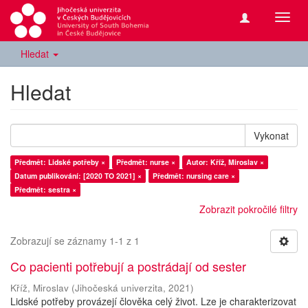
Přepn
navig
Hledat
Hledat
Vykonat
Předmět: Lidské potřeby ×
Předmět: nurse ×
Autor: Kříž, Miroslav ×
Datum publikování: [2020 TO 2021] ×
Předmět: nursing care ×
Předmět: sestra ×
Zobrazit pokročilé filtry
Zobrazují se záznamy 1-1 z 1
Co pacienti potřebují a postrádají od sester
Kříž, Miroslav
(
Jihočeská univerzita
,
2021
)
Lidské potřeby provázejí člověka celý život. Lze je charakterizovat