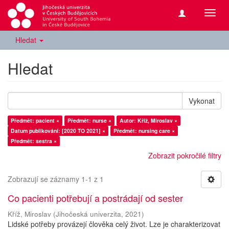
Přepn
navig
Hledat
Hledat
Vykonat
Předmět: pacient ×
Předmět: nurse ×
Autor: Kříž, Miroslav ×
Datum publikování: [2020 TO 2021] ×
Předmět: nursing care ×
Předmět: sestra ×
Zobrazit pokročilé filtry
Zobrazují se záznamy 1-1 z 1
Co pacienti potřebují a postrádají od sester
Kříž, Miroslav
(
Jihočeská univerzita
,
2021
)
Lidské potřeby provázejí člověka celý život. Lze je charakterizovat