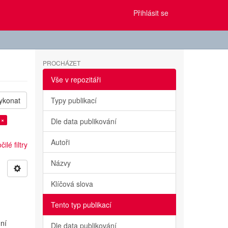
Přihlásit se
PROCHÁZET
Vše v repozitáři
ykonat
Typy publikací
 ×
Dle data publikování
Autoři
ilé filtry
Názvy
Klíčová slova
Tento typ publikací
u
dní
Dle data publikování