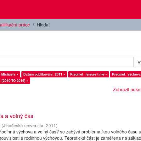
alifikační práce
Hledat
V
 Michaela ×
Datum publikování: 2011 ×
Předmět: leisure time ×
Předmět: výchova
: [2010 TO 2019] ×
Zobrazit pokroč
a a volný čas
a
(
Jihočeská univerzita
,
2011
)
Rodinná výchova a volný čas? se zabývá problematikou volného času 
 souvislosti s rodinnou výchovou. Teoretická část je zaměřena na zákla