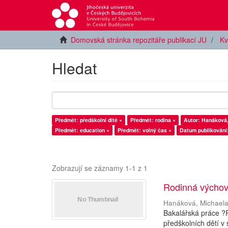
Domovská stránka repozitáře publikací JU
Kv
Hledat
Předmět: předškolní dítě ×
Předmět: rodina ×
Autor: Hanáková,
Předmět: education ×
Předmět: volný čas ×
Datum publikování
Zobrazují se záznamy 1-1 z 1
Rodinná výchov
Hanáková, Michael
Bakalářská práce ?
předškolních dětí v