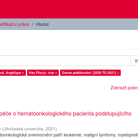
alifikační práce
Hledat
V
ová, Angélique ×
Has File(s): true ×
Datum publikování: [2020 TO 2021] ×
Zobrazit pokroč
 péče o hematoonkologického pacienta podstupujícího
e
(
Jihočeská univerzita
,
2021
)
oonkologická onemocnění patří leukémie, maligní lymfomy, myeloprolif