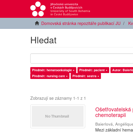
Domovská stránka repozitáře publikací JU
Kv
Hledat
Předmět: hematoonkologie ×
Předmět: pacient ×
Autor: Baierl
Předmět: nursing care ×
Předmět: sestra ×
Zobrazují se záznamy 1-1 z 1
Ošetřovatelská
chemoterapii
Baierlová, Angéliqu
Mezi základní hemat