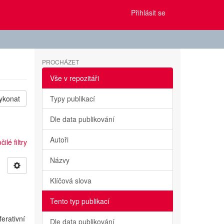
Přihlásit se
PROCHÁZET
Vše v repozitáři
ykonat
Typy publikací
Dle data publikování
Autoři
ilé filtry
Názvy
Klíčová slova
Tento typ publikací
erativní
Dle data publikování