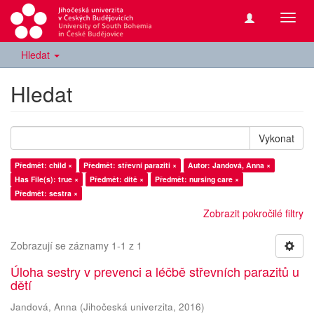
Přepn
navig
Hledat
Hledat
Vykonat
Předmět: child ×
Předmět: střevní paraziti ×
Autor: Jandová, Anna ×
Has File(s): true ×
Předmět: dítě ×
Předmět: nursing care ×
Předmět: sestra ×
Zobrazit pokročilé filtry
Zobrazují se záznamy 1-1 z 1
Úloha sestry v prevenci a léčbě střevních parazitů u
dětí
Jandová, Anna
(
Jihočeská univerzita
,
2016
)