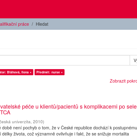
alifikační práce
Hledat
V
tor: Bláhová, Ilona ×
Předmět: nurse ×
Zobrazit pokroč
ovatelské péče u klientů/pacientů s komplikacemi po sele
/PTCA
česká univerzita
,
2010
)
é době není pochyb o tom, že v České republice dochází k postupném
 délky života, což významně ovlivňuje i fakt, že se snižuje mortalita