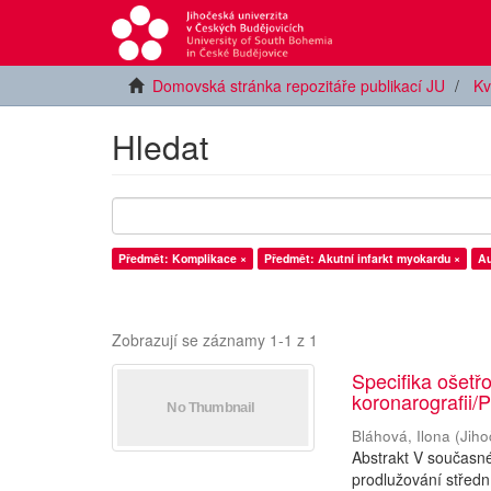
Domovská stránka repozitáře publikací JU
Kv
Hledat
Předmět: Komplikace ×
Předmět: Akutní infarkt myokardu ×
Au
Zobrazují se záznamy 1-1 z 1
Specifika ošetř
koronarografii
Bláhová, Ilona
(
Jiho
Abstrakt V současn
prodlužování střední