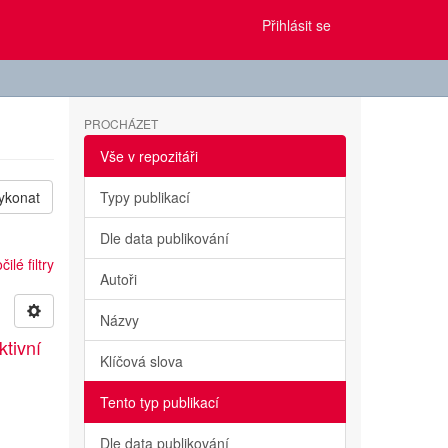
Přihlásit se
PROCHÁZET
Vše v repozitáři
ykonat
Typy publikací
Dle data publikování
ilé filtry
Autoři
Názvy
ktivní
Klíčová slova
Tento typ publikací
u
Dle data publikování