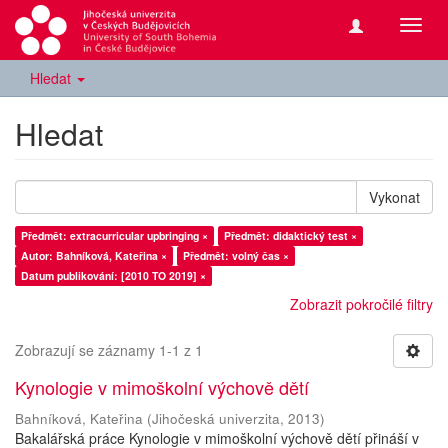
Přepn
navig
Hledat
Hledat
Vykonat
Předmět: extracurricular upbringing ×
Předmět: didaktický test ×
Autor: Bahníková, Kateřina ×
Předmět: volný čas ×
Datum publikování: [2010 TO 2019] ×
Zobrazit pokročilé filtry
Zobrazují se záznamy 1-1 z 1
Kynologie v mimoškolní výchově dětí
Bahníková, Kateřina
(
Jihočeská univerzita
,
2013
)
Bakalářská práce Kynologie v mimoškolní výchově dětí přináší v