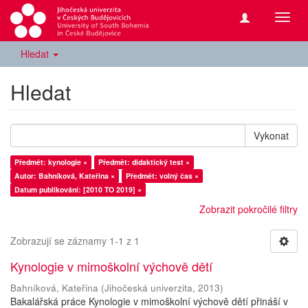
Přepn
navig
Hledat
Hledat
Vykonat
Předmět: kynologie ×
Předmět: didaktický test ×
Autor: Bahníková, Kateřina ×
Předmět: volný čas ×
Datum publikování: [2010 TO 2019] ×
Zobrazit pokročilé filtry
Zobrazují se záznamy 1-1 z 1
Kynologie v mimoškolní výchově dětí
Bahníková, Kateřina
(
Jihočeská univerzita
,
2013
)
Bakalářská práce Kynologie v mimoškolní výchově dětí přináší v