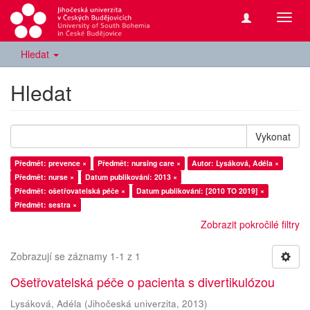
Přepn
navig
Hledat
Hledat
Vykonat
Předmět: prevence ×
Předmět: nursing care ×
Autor: Lysáková, Adéla ×
Předmět: nurse ×
Datum publikování: 2013 ×
Předmět: ošetřovatelská péče ×
Datum publikování: [2010 TO 2019] ×
Předmět: sestra ×
Zobrazit pokročilé filtry
Zobrazují se záznamy 1-1 z 1
Ošetřovatelská péče o pacienta s divertikulózou
Lysáková, Adéla
(
Jihočeská univerzita
,
2013
)