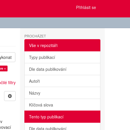
Přihlásit se
PROCHÁZET
Vše v repozitáři
ykonat
Typy publikací
re ×
Dle data publikování
Autoři
ilé filtry
Názvy
Klíčová slova
Tento typ publikací
 v
avovací
Dle data publikování