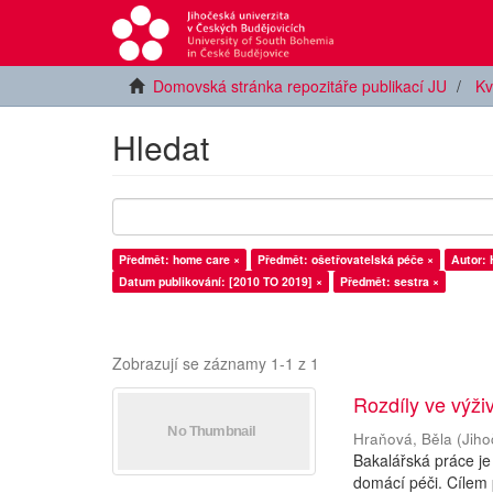
Domovská stránka repozitáře publikací JU
Kv
Hledat
Předmět: home care ×
Předmět: ošetřovatelská péče ×
Autor: 
Datum publikování: [2010 TO 2019] ×
Předmět: sestra ×
Zobrazují se záznamy 1-1 z 1
Rozdíly ve výži
Hraňová, Běla
(
Jiho
Bakalářská práce je
domácí péči. Cílem 