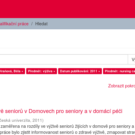
alifikační práce
Hledat
V
Hraňová, Běla ×
Předmět: výživa ×
Datum publikování: 2011 ×
Předmět: nursing ca
Zobrazit pokroč
vě seniorů v Domovech pro seniory a v domácí péči
česká univerzita
,
2011
)
 zaměřena na rozdíly ve výživě seniorů žijících v domově pro seniory a
práce bylo zjistit informovanost seniorů o zdravé výživě, zmapovat str