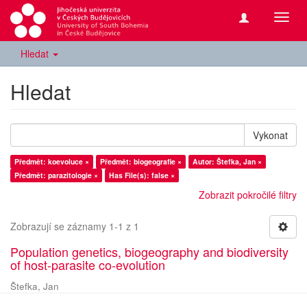
Přepn
navig
Hledat
Hledat
Vykonat
Předmět: koevoluce ×
Předmět: biogeografie ×
Autor: Štefka, Jan ×
Předmět: parazitologie ×
Has File(s): false ×
Zobrazit pokročilé filtry
Zobrazují se záznamy 1-1 z 1
Population genetics, biogeography and biodiversity
of host-parasite co-evolution
Štefka, Jan