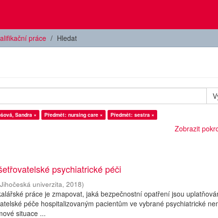
alifikační práce
Hledat
V
ošová, Sandra ×
Předmět: nursing care ×
Předmět: sestra ×
Zobrazit pokroč
etřovatelské psychiatrické péči
(
Jihočeská univerzita
,
2018
)
lářské práce je zmapovat, jaká bezpečnostní opatření jsou uplatňová
atelské péče hospitalizovaným pacientům ve vybrané psychiatrické ne
émové situace ...