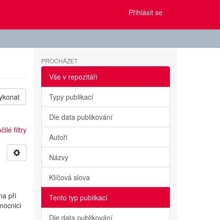
Přihlásit se
PROCHÁZET
Vše v repozitáři
ykonat
Typy publikací
Dle data publikování
ilé filtry
Autoři
Názvy
Klíčová slova
na při
Tento typ publikací
mocnici
Dle data publikování