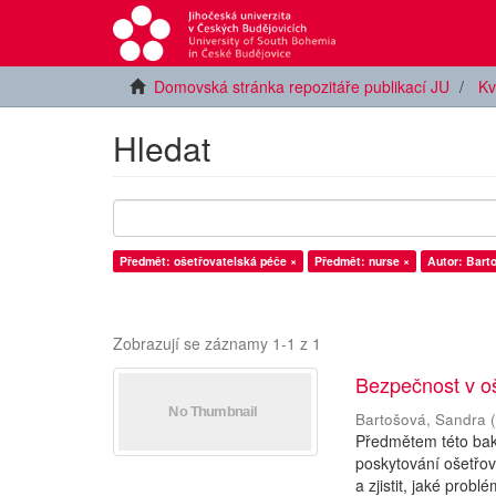
Domovská stránka repozitáře publikací JU
Kv
Hledat
Předmět: ošetřovatelská péče ×
Předmět: nurse ×
Autor: Bart
Zobrazují se záznamy 1-1 z 1
Bezpečnost v oš
Bartošová, Sandra
Předmětem této baka
poskytování ošetřov
a zjistit, jaké probl