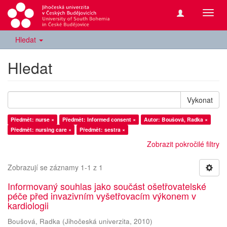
Přepn
navig
Hledat
Hledat
Vykonat
Předmět: nurse ×
Předmět: Informed consent ×
Autor: Boušová, Radka ×
Předmět: nursing care ×
Předmět: sestra ×
Zobrazit pokročilé filtry
Zobrazují se záznamy 1-1 z 1
Informovaný souhlas jako součást ošetřovatelské
péče před invazivním vyšetřovacím výkonem v
kardiologii
Boušová, Radka
(
Jihočeská univerzita
,
2010
)