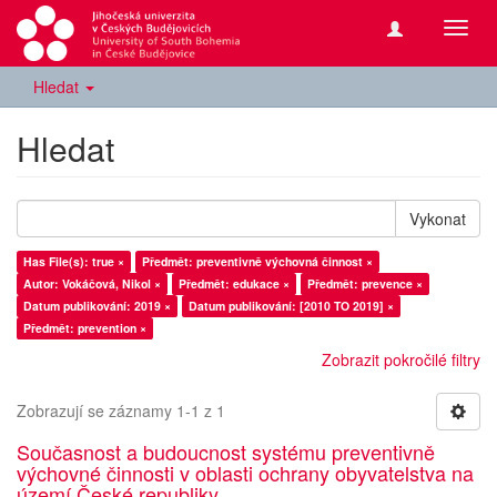
Přepn
navig
Hledat
Hledat
Vykonat
Has File(s): true ×
Předmět: preventivně výchovná činnost ×
Autor: Vokáčová, Nikol ×
Předmět: edukace ×
Předmět: prevence ×
Datum publikování: 2019 ×
Datum publikování: [2010 TO 2019] ×
Předmět: prevention ×
Zobrazit pokročilé filtry
Zobrazují se záznamy 1-1 z 1
Současnost a budoucnost systému preventivně
výchovné činnosti v oblasti ochrany obyvatelstva na
území České republiky