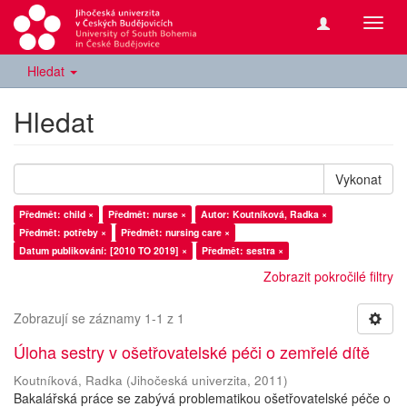
Přepn
navig
Hledat
Hledat
Vykonat
Předmět: child ×
Předmět: nurse ×
Autor: Koutníková, Radka ×
Předmět: potřeby ×
Předmět: nursing care ×
Datum publikování: [2010 TO 2019] ×
Předmět: sestra ×
Zobrazit pokročilé filtry
Zobrazují se záznamy 1-1 z 1
Úloha sestry v ošetřovatelské péči o zemřelé dítě
Koutníková, Radka
(
Jihočeská univerzita
,
2011
)
Bakalářská práce se zabývá problematikou ošetřovatelské péče o