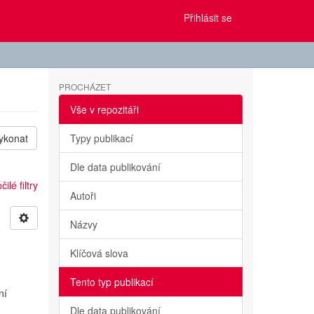
Přihlásit se
PROCHÁZET
Vše v repozitáři
ykonat
Typy publikací
Dle data publikování
ilé filtry
Autoři
Názvy
Klíčová slova
Tento typ publikací
ní
Dle data publikování