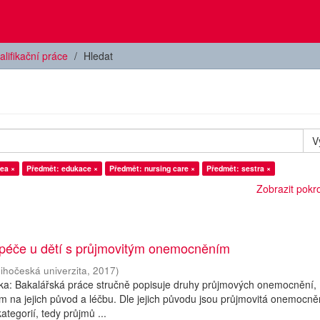
alifikační práce
Hledat
V
ea ×
Předmět: edukace ×
Předmět: nursing care ×
Předmět: sestra ×
Zobrazit pokroč
 péče u dětí s průjmovitým onemocněním
Jihočeská univerzita
,
2017
)
ska: Bakalářská práce stručně popisuje druhy průjmových onemocnění,
 na jejich původ a léčbu. Dle jejich původu jsou průjmovitá onemocně
tegorií, tedy průjmů ...