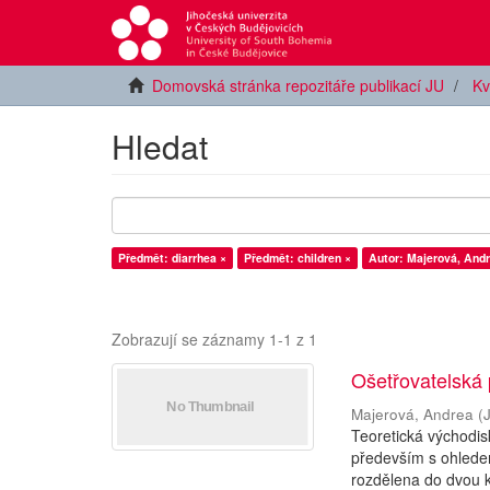
Domovská stránka repozitáře publikací JU
Kv
Hledat
Předmět: diarrhea ×
Předmět: children ×
Autor: Majerová, Andr
Zobrazují se záznamy 1-1 z 1
Ošetřovatelská
Majerová, Andrea
(
Teoretická východi
především s ohledem
rozdělena do dvou ka